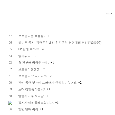
BBS
··
67
브로콜리는 녹음중-
+1
66
뒤늦은 공지- 광명음악밸리 창작음악 경연대회 본선진출(10/7)
65
EP 발매 축하!!!
+4
64
방가워요.
+2
63
흠 전부터 궁금햇는데..
+1
62
브로콜리짱짱짱
+2
61
브로콜리 멋있어요^^
+2
60
전에 공연 봣는데 드러머가 인상적이엇어요
+2
59
노래 정말좋아요 @!
+1
58
앨범사러 뛰쳐나감
+1
잡지사 마리끌레르입니다.
+1
56
앨범 발매 축하
+1