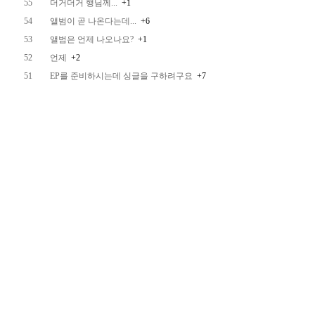
55
더거더거 행님께...
+1
54
앨범이 곧 나온다는데...
+6
53
앨범은 언제 나오나요?
+1
52
언제
+2
51
EP를 준비하시는데 싱글을 구하려구요
+7