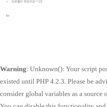
브로콜리 멋있어요^^ [2]
list
Warning
: Unknown(): Your script pos
existed until PHP 4.2.3. Please be adv
consider global variables as a source o
You can disable this functionality and