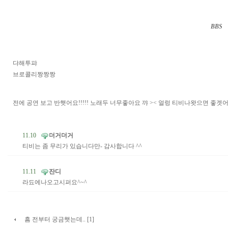
BBS
··
댜해투퍄
브로콜리짱짱짱
전에 공연 보고 반햇어요!!!!! 노래두 너무좋아요 꺄 >< 얼렁 티비나왓으면 좋겟어
11.10
더거더거
티비는 좀 무리가 있습니다만- 감사합니다 ^^
11.11
잔디
라됴에나오고시퍼요^~^
흠 전부터 궁금햇는데.. [1]