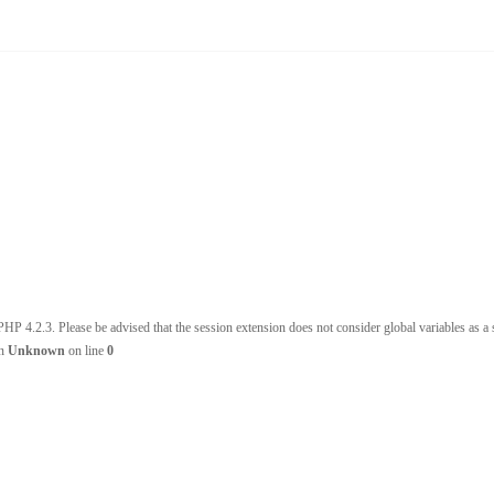
HP 4.2.3. Please be advised that the session extension does not consider global variables as a s
in
Unknown
on line
0