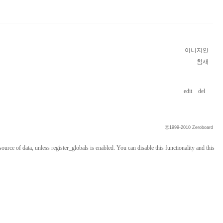
이니지안
참새
edit
del
ⓒ1999-2010
Zeroboard
ource of data, unless register_globals is enabled. You can disable this functionality and this