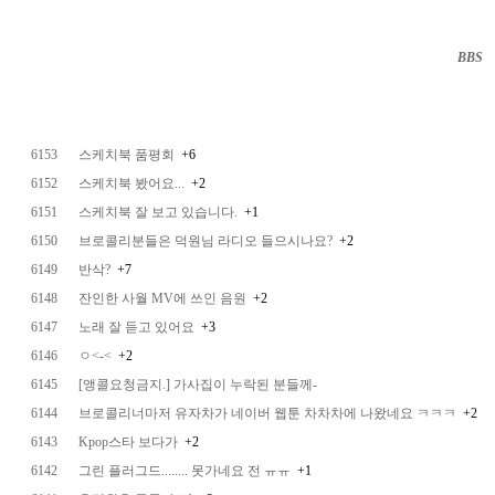
BBS
··
6153
스케치북 품평회
+6
6152
스케치북 봤어요...
+2
6151
스케치북 잘 보고 있습니다.
+1
6150
브로콜리분들은 덕원님 라디오 들으시나요?
+2
6149
반삭?
+7
6148
잔인한 사월 MV에 쓰인 음원
+2
6147
노래 잘 듣고 있어요
+3
6146
ㅇ<-<
+2
6145
[앵콜요청금지.] 가사집이 누락된 분들께-
6144
브로콜리너마저 유자차가 네이버 웹툰 차차차에 나왔네요 ㅋㅋㅋ
+2
6143
Kpop스타 보다가
+2
6142
그린 플러그드........ 못가네요 전 ㅠㅠ
+1