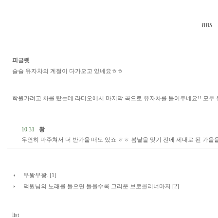
BBS
··
피글렛
슬슬 유자차의 계절이 다가오고 있네요ㅎㅎ
학원가려고 차를 탔는데 라디오에서 마지막 곡으로 유자차를 틀어주네요!! 모두 
10.31
촹
우연히 마주쳐서 더 반가울 때도 있죠 ㅎㅎ 봄날을 맞기 전에 제대로 된 가을을
우왕우왕. [1]
덕원님의 노래를 들으면 들을수록 그리운 브로콜리너마저 [2]
list