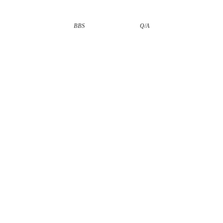
BBS
··························
Q/A