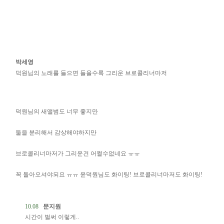
박세영
덕원님의 노래를 들으면 들을수록 그리운 브로콜리너마저
덕원님의 새앨범도 너무 좋지만
둘을 분리해서 감상해야하지만
브로콜리너마저가 그리운건 어쩔수없네요 ㅠㅠ
꼭 돌아오셔야되요 ㅠㅠ 윤덕원님도 화이팅! 브로콜리너마저도 화이팅!
10.08
문지원
시간이 벌써 이렇게..