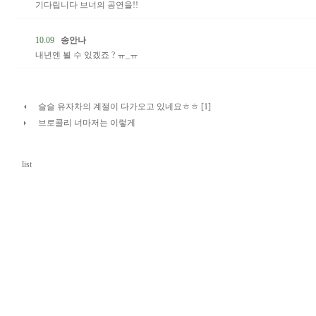
기다립니다 브너의 공연을!!
10.09
송안나
내년엔 뵐 수 있겠죠 ? ㅠ_ㅠ
슬슬 유자차의 계절이 다가오고 있네요ㅎㅎ [1]
브로콜리 너마저는 이렇게
list