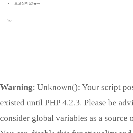
보고싶어요!ㅠㅠ
list
Warning
: Unknown(): Your script pos
existed until PHP 4.2.3. Please be adv
consider global variables as a source o