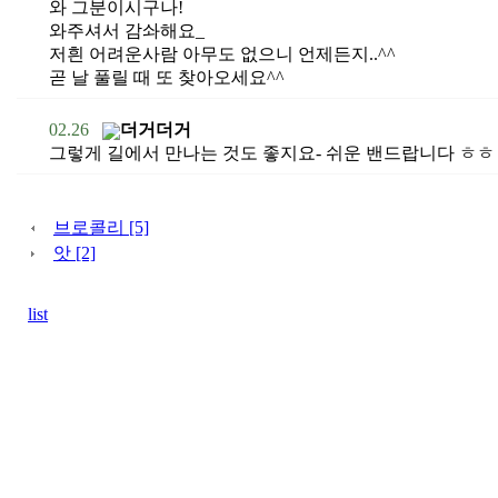
와 그분이시구나!
와주셔서 감솨해요_
저흰 어려운사람 아무도 없으니 언제든지..^^
곧 날 풀릴 때 또 찾아오세요^^
02.26
더거더거
그렇게 길에서 만나는 것도 좋지요- 쉬운 밴드랍니다 ㅎㅎ
브로콜리 [5]
앗 [2]
list