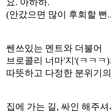
요. 아하하.
(안갔으면 많이 후회할 뻔.........
쎈쓰있는 멘트와 더불어
브로콜리 너마'지'(ㅋㅋㅋ
따뜻하고 다정한 분위기의
집에 가는 길, 싸인 해주