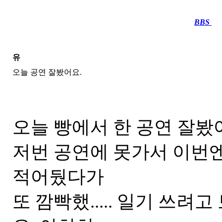
BBS
····
유
오늘 공연 잘봤어요.
오늘 빵에서 한 공연 잘봤어
저번 공연에 못가서 이번엔
적어뒀다가
또 깜빡했..... 일기 쓰