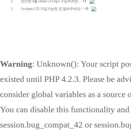
2
잔인한 4월 Demo CD.mp3 구입하려면...
+1
1
1st demo CD 구입가능한 곳 알려주세요~
+5
Warning
: Unknown(): Your script pos
existed until PHP 4.2.3. Please be adv
consider global variables as a source o
You can disable this functionality and
session.bug_compat_42 or session.bug