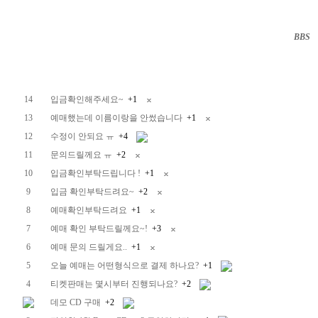
BBS
··
14
입금확인해주세요~
+1
13
예매했는데 이름이랑을 안썼습니다
+1
12
수정이 안되요 ㅠ
+4
11
문의드릴께요 ㅠ
+2
10
입금확인부탁드립니다 !
+1
9
입금 확인부탁드려요~
+2
8
예매확인부탁드려요
+1
7
예매 확인 부탁드릴께요~!
+3
6
예매 문의 드릴게요..
+1
5
오늘 예매는 어떤형식으로 결제 하나요?
+1
4
티켓판매는 몇시부터 진행되나요?
+2
데모 CD 구매
+2