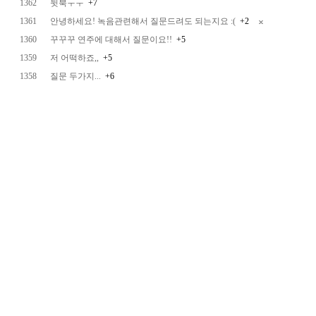
1362
뒷북ㅜㅜ
+7
1361
안녕하세요! 녹음관련해서 질문드려도 되는지요 :(
+2
1360
꾸꾸꾸 연주에 대해서 질문이요!!
+5
1359
저 어떡하죠,,
+5
1358
질문 두가지...
+6