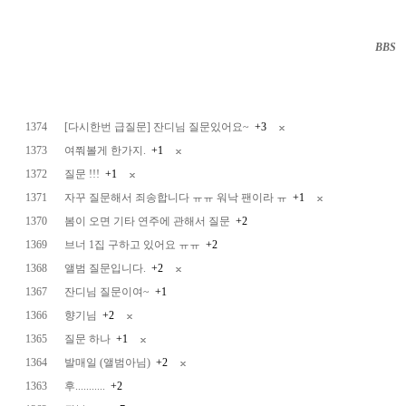
BBS
··
1374
[다시한번 급질문] 잔디님 질문있어요~
+3
1373
여쭤볼게 한가지.
+1
1372
질문 !!!
+1
1371
자꾸 질문해서 죄송합니다 ㅠㅠ 워낙 팬이라 ㅠ
+1
1370
봄이 오면 기타 연주에 관해서 질문
+2
1369
브너 1집 구하고 있어요 ㅠㅠ
+2
1368
앨범 질문입니다.
+2
1367
잔디님 질문이여~
+1
1366
향기님
+2
1365
질문 하나
+1
1364
발매일 (앨범아님)
+2
1363
후...........
+2