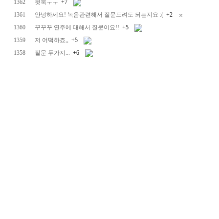
1362
뒷북ㅜㅜ
+7
1361
안녕하세요! 녹음관련해서 질문드려도 되는지요 :(
+2
1360
꾸꾸꾸 연주에 대해서 질문이요!!
+5
1359
저 어떡하죠,,
+5
1358
질문 두가지...
+6