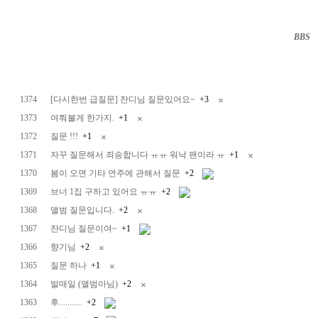
BBS
··
1374
[다시한번 급질문] 잔디님 질문있어요~
+3
1373
여쭤볼게 한가지.
+1
1372
질문 !!!
+1
1371
자꾸 질문해서 죄송합니다 ㅠㅠ 워낙 팬이라 ㅠ
+1
1370
봄이 오면 기타 연주에 관해서 질문
+2
1369
브너 1집 구하고 있어요 ㅠㅠ
+2
1368
앨범 질문입니다.
+2
1367
잔디님 질문이여~
+1
1366
향기님
+2
1365
질문 하나
+1
1364
발매일 (앨범아님)
+2
1363
후...........
+2