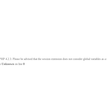
HP 4.2.3. Please be advised that the session extension does not consider global variables as a s
in
Unknown
on line
0