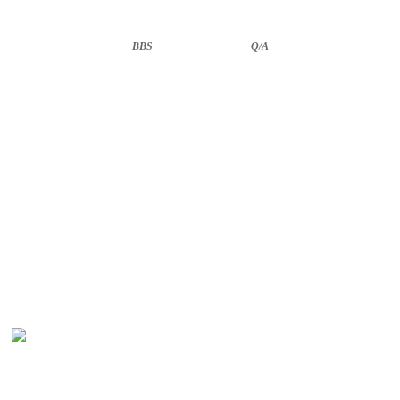
BBS
··························
Q/A
1