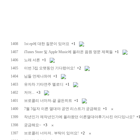
1408
1st ep에 대한 질문이 있어요
+1
1407
iTunes Store 및 Apple Music에 올라온 음원 영문 제목들
+1
1406
노래 서른
+1
1405
이번 3집 오랫동안 기다렸어요!
+2
1404
님들 언제나와여
+1
1403
유자차 기타연주 멜로디
+1
1402
저어...
+3
1401
브로콜리 너마저-끝 골든히트
+1
1400
7월 5일자 이른 열대야 공연 리스트가 궁금해요
+1
1399
작년인가 제작년인가에 올라왔던 이른열대야후기사진 어디있나요?
+
1398
궁금해요~
+3
1397
브로콜리 너마저.. 부탁이 있어요!
+2