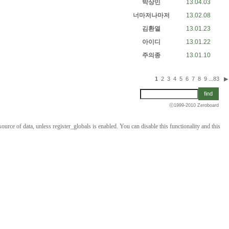
박상민
13.04.03
너마저나마저
13.02.08
김환열
13.01.23
아이디
13.01.22
주의종
13.01.10
1
2
3
4
5
6
7
8
9
...
83
▶
ⓒ1999-2010
Zeroboard
ource of data, unless register_globals is enabled. You can disable this functionality and this