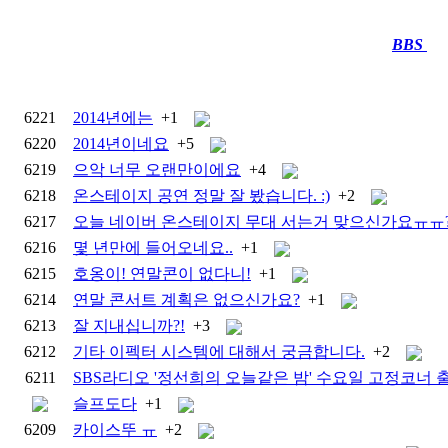
BBS
····
6221
2014년에는
+1
6220
2014년이네요
+5
6219
으악 너무 오랜만이에요
+4
6218
온스테이지 공연 정말 잘 봤습니다. :)
+2
6217
오늘 네이버 온스테이지 무대 서는거 맞으신가요ㅠㅠ
6216
몇 년만에 들어오네요..
+1
6215
호옹이! 연말콘이 없다니!
+1
6214
연말 콘서트 계획은 없으신가요?
+1
6213
잘 지내십니까?!
+3
6212
기타 이펙터 시스템에 대해서 궁금합니다.
+2
6211
SBS라디오 '정선희의 오늘같은 밤' 수요일 고정코너 출연
슬프도다
+1
6209
카이스뚜 ㅠ
+2