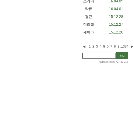
소라미
16.04.05
락큐
16.04.01
경근
15.12.28
정회철
15.12.27
세이라
15.12.26
◀
1
2
3
4
5
6
7
8
9
...
374
▶
ⓒ1999-2010
Zeroboard