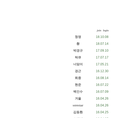
join
login
청명
18.10.08
촹
18.07.14
박경규
17.09.10
락큐
17.07.17
너맞어
17.05.21
경근
16.12.30
희종
16.08.14
현준
16.07.22
백인수
16.07.09
겨울
16.04.26
serestar
16.04.26
김동환
16.04.25