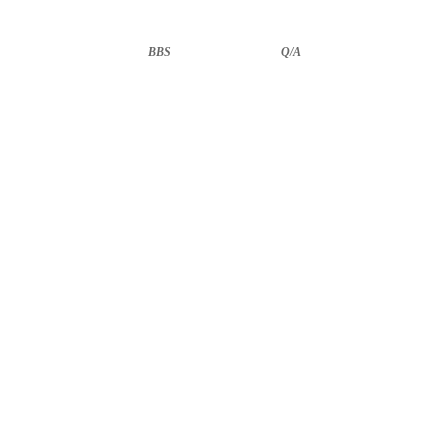
BBS
··························
Q/A