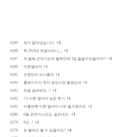
6289
제가 밀어냈습니다.
+3
6288
헉 2018년 첫글이라니,,,,
+2
6287
저 올해 군대가는데 올해안에 3집 들을수있을까여!?
+2
6286
이른열대야
+1
6285
오랜만의 브너홈피
+1
6284
홈페이지가 죽지 않았으면 좋겠는데
+1
6283
처음 글써봐요..!!
+1
6282
7/2 이른 열대야 늦은 후기
+1
6281
아홉번째 이른 열대야 너무 즐거웠어요
+2
6280
6월 공연이시군요. 슬프네요.
+1
6279
9년...!
+2
6278
유 월에도 뵐 수 있을까요?
+4