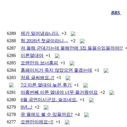
BBS
····
6289
제가 밀어냈습니다.
+3
6288
헉 2018년 첫글이라니,,,,
+2
6287
저 올해 군대가는데 올해안에 3집 들을수있을까여!?
6286
이른열대야
+1
6285
오랜만의 브너홈피
+1
6284
홈페이지가 죽지 않았으면 좋겠는데
+1
6283
처음 글써봐요..!!
+1
7/2 이른 열대야 늦은 후기
+1
6281
아홉번째 이른 열대야 너무 즐거웠어요
+2
6280
6월 공연이시군요. 슬프네요.
+1
6279
9년...!
+2
6278
유 월에도 뵐 수 있을까요?
+4
6277
오랜만이에요~!!
+1