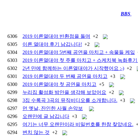
BBS
····
6306
2019 이른열대야 반환점을 돌며
+2
6305
이른 열대야 후기 남깁니다!
+2
6304
2019 이른열대야 5번째 공연을 마치고 + 속물들 케잌
6303
2019 이른열대야 첫 주를 마치고 + 스케치북 녹화후기 (
6302
2년 만에 함께하는 이른열대야가 시작했어요 :-)
+2
6301
2019 이른열대야 두 번째 공연을 마치고
+3
6300
2019 이른열대야 첫 공연을 마치고
+5
6299
누리집 활성화 방안을 생각해 보았어요
+2
6298
3집 수록곡 3곡의 뮤직비디오를 소개합니다.
+3
6297
먼 옛날, 잔인한 사월 손악보
6296
오랜만에 글 남깁니다
+3
6295
여기는 너무 오랜만이라 비밀번호를 한참 찾았네요.
6294
변치 않는 것
+2