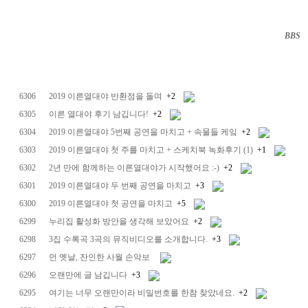
BBS
··
6306
2019 이른열대야 반환점을 돌며
+2
6305
이른 열대야 후기 남깁니다!
+2
6304
2019 이른열대야 5번째 공연을 마치고 + 속물들 케잌
+2
6303
2019 이른열대야 첫 주를 마치고 + 스케치북 녹화후기 (1)
+1
6302
2년 만에 함께하는 이른열대야가 시작했어요 :-)
+2
6301
2019 이른열대야 두 번째 공연을 마치고
+3
6300
2019 이른열대야 첫 공연을 마치고
+5
6299
누리집 활성화 방안을 생각해 보았어요
+2
6298
3집 수록곡 3곡의 뮤직비디오를 소개합니다.
+3
6297
먼 옛날, 잔인한 사월 손악보
6296
오랜만에 글 남깁니다
+3
6295
여기는 너무 오랜만이라 비밀번호를 한참 찾았네요.
+2