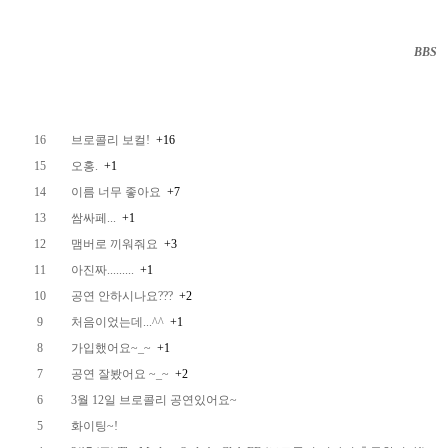
BBS
··
16
브로콜리 보컬!
+16
15
오홍.
+1
14
이름 너무 좋아요
+7
13
쌈싸페...
+1
12
맴버로 끼워줘요
+3
11
아진짜.........
+1
10
공연 안하시나요???
+2
9
처음이었는데...^^
+1
8
가입했어요~_~
+1
7
공연 잘봤어요 ~_~
+2
6
3월 12일 브로콜리 공연있어요~
5
화이팅~!