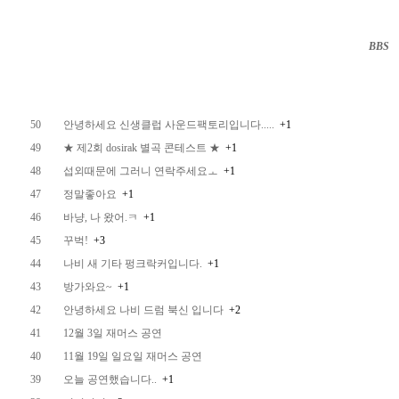
BBS
··
50
안녕하세요 신생클럽 사운드팩토리입니다.....
+1
49
★ 제2회 dosirak 별곡 콘테스트 ★
+1
48
섭외때문에 그러니 연락주세요ㅗ
+1
47
정말좋아요
+1
46
바냥, 나 왔어.ㅋ
+1
45
꾸벅!
+3
44
나비 새 기타 펑크락커입니다.
+1
43
방가와요~
+1
42
안녕하세요 나비 드럼 북신 입니다
+2
41
12월 3일 재머스 공연
40
11월 19일 일요일 재머스 공연
39
오늘 공연했습니다..
+1