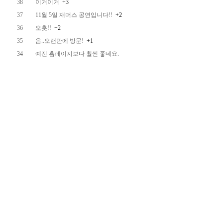
38
이거이거
+3
37
11월 5일 재머스 공연입니다!!
+2
36
오홋!!
+2
35
음..오랜만에 방문!
+1
34
예전 홈페이지보다 훨씬 좋네요.