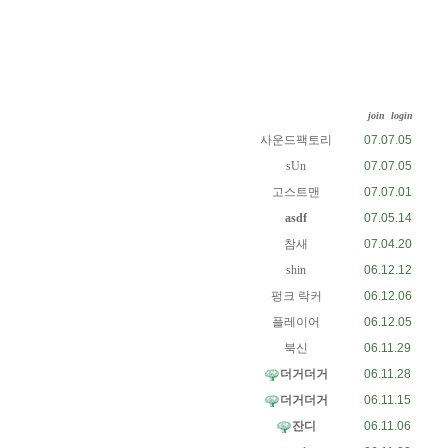
join
login
사운드팩토리
07.07.05
sUn
07.07.05
고스트맨
07.07.01
asdf
07.05.14
참새
07.04.20
shin
06.12.12
펑크 락커
06.12.06
플레이어
06.12.05
북신
06.11.29
더거더거
06.11.28
더거더거
06.11.15
잔디
06.11.06