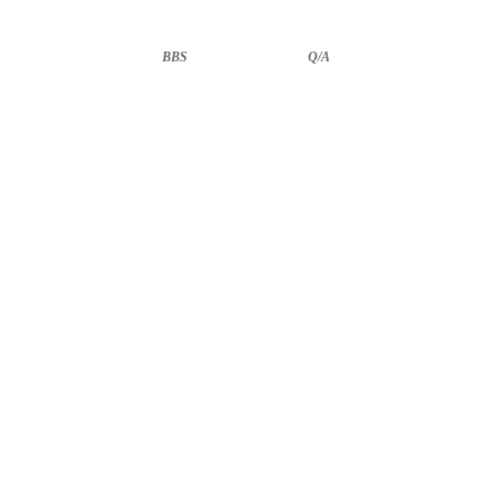
BBS
··························
Q/A