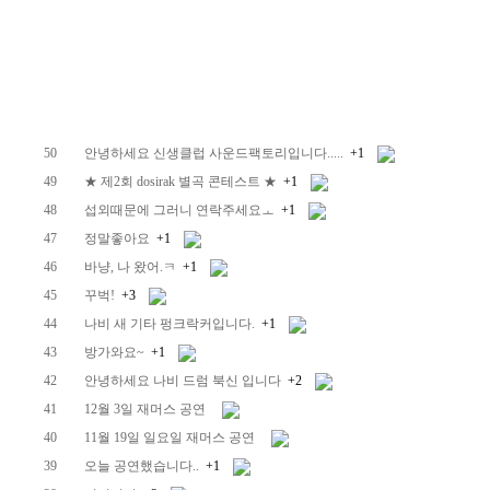
50
안녕하세요 신생클럽 사운드팩토리입니다.....
+1
49
★ 제2회 dosirak 별곡 콘테스트 ★
+1
48
섭외때문에 그러니 연락주세요ㅗ
+1
47
정말좋아요
+1
46
바냥, 나 왔어.ㅋ
+1
45
꾸벅!
+3
44
나비 새 기타 펑크락커입니다.
+1
43
방가와요~
+1
42
안녕하세요 나비 드럼 북신 입니다
+2
41
12월 3일 재머스 공연
40
11월 19일 일요일 재머스 공연
39
오늘 공연했습니다..
+1