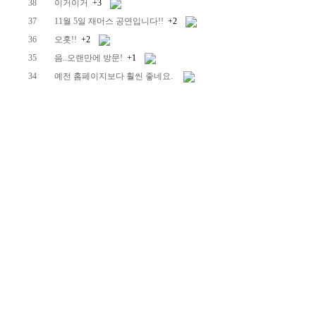
38
이거이거
+3
37
11월 5일 재머스 공연입니다!!
+2
36
오홋!!
+2
35
음..오랜만에 방문!
+1
34
예전 홈페이지보다 훨씬 좋네요.