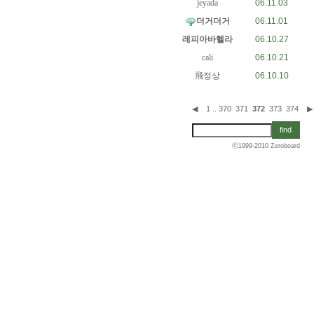
jeyada
06.11.03
더거더거
06.11.01
레피아바헬라
06.10.27
cali
06.10.21
飛정상
06.10.10
◀
1
..
370
371
372
373
374
▶
ⓒ1999-2010
Zeroboard