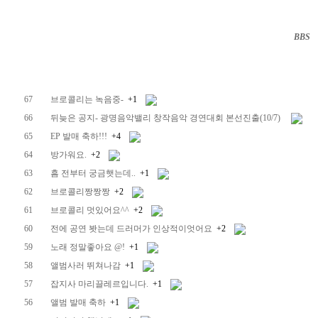
BBS
··
67
브로콜리는 녹음중-
+1
66
뒤늦은 공지- 광명음악밸리 창작음악 경연대회 본선진출(10/7)
65
EP 발매 축하!!!
+4
64
방가워요.
+2
63
흠 전부터 궁금햇는데..
+1
62
브로콜리짱짱짱
+2
61
브로콜리 멋있어요^^
+2
60
전에 공연 봣는데 드러머가 인상적이엇어요
+2
59
노래 정말좋아요 @!
+1
58
앨범사러 뛰쳐나감
+1
57
잡지사 마리끌레르입니다.
+1
56
앨범 발매 축하
+1