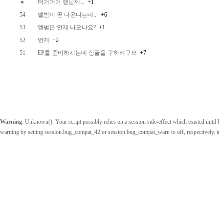
더거더거 행님께...
+1
54
앨범이 곧 나온다는데...
+6
53
앨범은 언제 나오나요?
+1
52
언제
+2
51
EP를 준비하시는데 싱글을 구하려구요
+7
Warning
: Unknown(): Your script possibly relies on a session side-effect which existed until P
warning by setting session.bug_compat_42 or session.bug_compat_warn to off, respectively. 