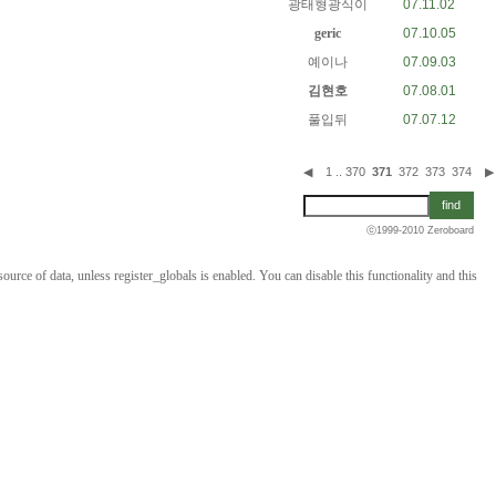
광태형광식이
07.11.02
geric
07.10.05
예이나
07.09.03
김현호
07.08.01
풀입뒤
07.07.12
◀
1
..
370
371
372
373
374
▶
ⓒ1999-2010
Zeroboard
ource of data, unless register_globals is enabled. You can disable this functionality and this