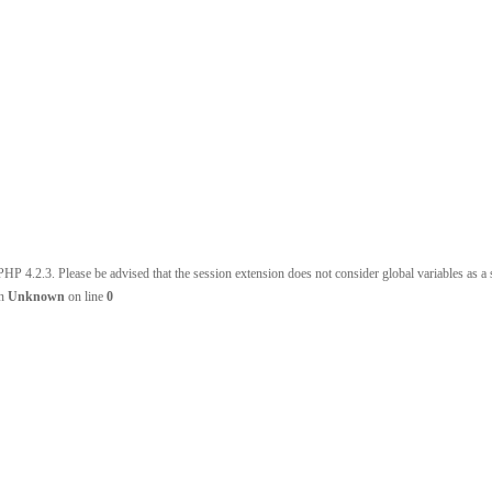
HP 4.2.3. Please be advised that the session extension does not consider global variables as a s
in
Unknown
on line
0