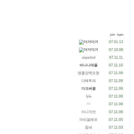
join
login
더거더거
07.01.12
더거더거
07.10.06
unpacked
07.11.11
바나나애플
07.11.10
앵콜강력요청
07.11.09
댜해투퍄
07.11.09
다크써클
07.11.09
lyla
07.11.09
^^
07.11.09
이니지안
07.11.08
마리끌레르
07.11.05
참새
07.11.03