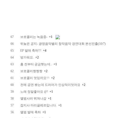
67
브로콜리는 녹음중-
+1
66
뒤늦은 공지- 광명음악밸리 창작음악 경연대회 본선진출(10/7)
65
EP 발매 축하!!!
+4
64
방가워요.
+2
63
흠 전부터 궁금햇는데..
+1
62
브로콜리짱짱짱
+2
61
브로콜리 멋있어요^^
+2
60
전에 공연 봣는데 드러머가 인상적이엇어요
+2
59
노래 정말좋아요 @!
+1
58
앨범사러 뛰쳐나감
+1
57
잡지사 마리끌레르입니다.
+1
56
앨범 발매 축하
+1