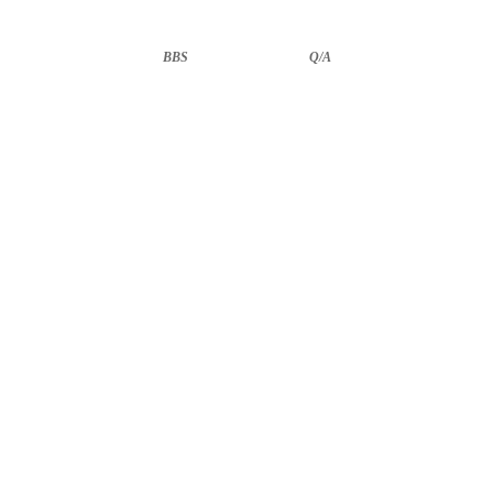
BBS
··························
Q/A