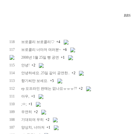
BBS
··
118
브로콜리 브로콜리♡
+4
117
브로콜리 너마저 여러분~
+6
2008년 1월 25일 빵 공연
+1
115
안녕!
+2
114
안녕하세요..25일 같이 공연한..
+2
113
향기씨만 보세요.
+5
112
ep 오프라인 판매는 없나요ㅠㅠㅠ??
+2
111
아우,
+1
110
;ㅁ;
+1
109
우연히
+2
108
기대되여 우히
+2
107
양상치, 너마저
+1