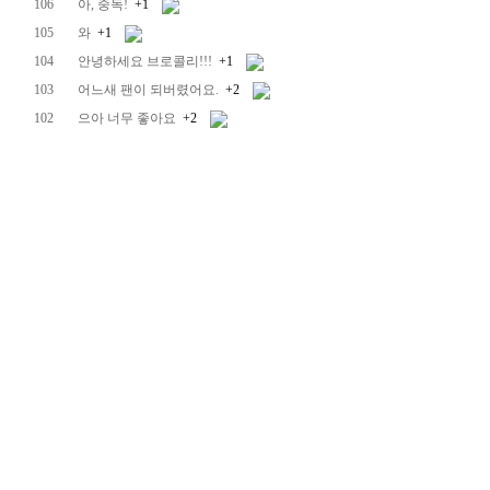
106
아, 중독!
+1
105
와
+1
104
안녕하세요 브로콜리!!!
+1
103
어느새 팬이 되버렸어요.
+2
102
으아 너무 좋아요
+2