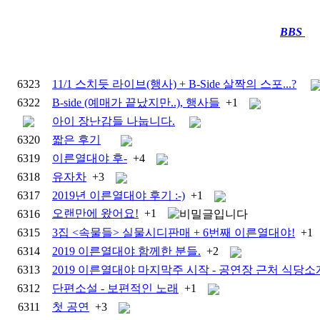
BBS
····
6323
11/1 스치듯 라이브(행사) + B-Side 살짝의 스포...?
6322
B-side (예매가 끝났지만..), 행사들
+1
아이 장난감들 나눕니다.
6320
짧은 후기
6319
이른열대야 후-
+4
6318
유자차
+3
6317
2019년 이른열대야 후기 :-)
+1
오랜만에 왔어요!
+1
6316
6315
3집 <속물들> 실물시디판매 + 6번째 이른열대야!
+1
6314
2019 이른열대야 함께한 분들.
+2
6313
2019 이른열대야 마지막주 시작 - 공연장 근처 식당소
6312
단편소설 - 보편적인 노래
+1
6311
첫 공연
+3