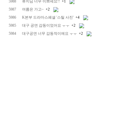
5988
류지님 너무 이쁘세요!!
+1
5987
여름은 가고~
+2
5986
K본부 드라마스폐셜 '스틸 사진'
+4
5985
대구 공연 감동이었어요 ㅜㅜ
+2
5984
대구공연 너무 감동적이에요 ㅜㅜ
+2