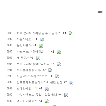
BBS
··
6000
차후 콘서트 계획을 알 수 있을까요?
+3
5999
가을이네요~
+1
5998
늦었지만 ^^
+1
5997
자소서 쓰다 찾아왔습니다
+2
5996
제 친구가
+1
5995
브콜 노래중 젤좋은곡은요
+7
5994
브로콜리를 찾아서-
+2
5993
아 gmf가야겠어요ㅋㅋㅋ
+1
5992
앞으로의 브로콜리 너마저 공연 일정
+2
5991
스페인에 갑니다
+6
5990
다섯시반 코드 좀 알수있을까요?
+4
5989
엔간히 게을러서
+3