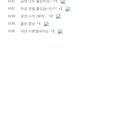
6192
공연 너무 좋았어요~
+1
6191
막공 정말 좋았습니다!!!
+1
6190
공연 시작 3분전...
+2
6189
좋은 영상
+1
6188
내년 이른열대야는
+2