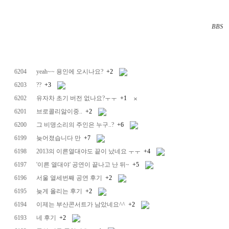
BBS
··
6204
yeah~~ 용인에 오시나요?
+2
6203
??
+3
6202
유자차 초기 버전 없나요?ㅜㅜ
+1
6201
브로콜리앓이중..
+2
6200
그 비명소리의 주인은 누구..?
+6
6199
늦어졌습니다 만
+7
6198
2013의 이른열대야도 끝이 났네요 ㅜㅜ
+4
6197
'이른 열대야' 공연이 끝나고 난 뒤~
+5
6196
서울 열세번째 공연 후기
+2
6195
늦게 올리는 후기
+2
6194
이제는 부산콘서트가 남았네요^^
+2
6193
네 후기
+2