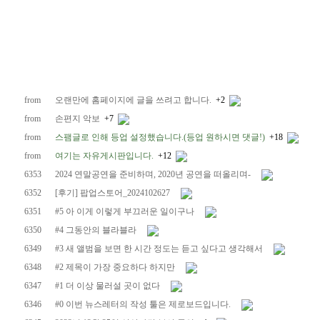
from
오랜만에 홈페이지에 글을 쓰려고 합니다.
+2
from
손편지 악보
+7
from
스팸글로 인해 등업 설정했습니다.(등업 원하시면 댓글!)
+18
from
여기는 자유게시판입니다.
+12
6353
2024 연말공연을 준비하며, 2020년 공연을 떠올리며-
6352
[후기] 팝업스토어_2024102627
6351
#5 아 이게 이렇게 부끄러운 일이구나
6350
#4 그동안의 블라블라
6349
#3 새 앨범을 보면 한 시간 정도는 듣고 싶다고 생각해서
6348
#2 제목이 가장 중요하다 하지만
6347
#1 더 이상 물러설 곳이 없다
6346
#0 이번 뉴스레터의 작성 툴은 제로보드입니다.