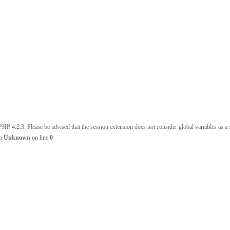
HP 4.2.3. Please be advised that the session extension does not consider global variables as a s
in
Unknown
on line
0