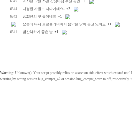
6345
2023년 12월 25일 상상마당 부산 공연
+1
6344
다정한 사월도 지나가네요-
+2
6343
2023년의 첫 글이네요
+1
요즘에 다시 브로콜리너마저 음악을 많이 듣고 있어요
+1
6341
밤산책하기 좋은 날
+1
Warning
: Unknown(): Your script possibly relies on a session side-effect which existed until P
warning by setting session.bug_compat_42 or session.bug_compat_warn to off, respectively. 