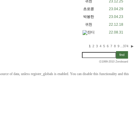
귀천
23.12.25
초로콩
23.04.29
박봉한
23.04.23
귀천
22.12.18
잔디
22.08.31
1
2
3
4
5
6
7
8
9
...
374
▶
ⓒ1999-2010
Zeroboard
ource of data, unless register_globals is enabled. You can disable this functionality and this