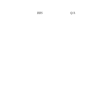
BBS
··························
Q/A