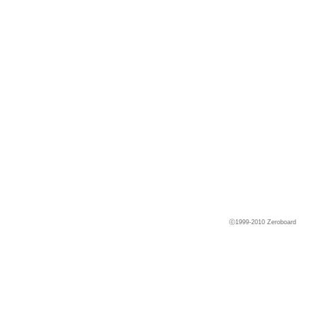
ⓒ1999-2010
Zeroboard