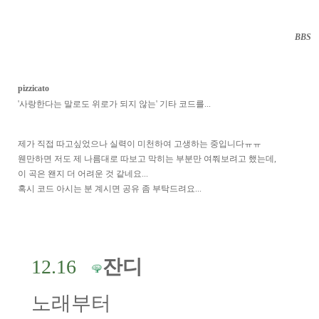
BBS
··
pizzicato
'사랑한다는 말로도 위로가 되지 않는' 기타 코드를...
제가 직접 따고싶었으나 실력이 미천하여 고생하는 중입니다ㅠㅠ
웬만하면 저도 제 나름대로 따보고 막히는 부분만 여쭤보려고 했는데,
이 곡은 왠지 더 어려운 것 같네요...
혹시 코드 아시는 분 계시면 공유 좀 부탁드려요...
12.16
잔디
노래부터