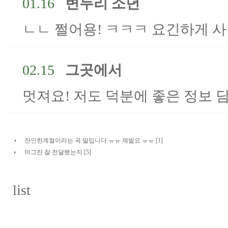
01.16
변두리 소년
ㄴㄴ 쩔어용! ㅋㅋㅋ 요긴하게 
02.15
그곳에서
멋져요! 저도 덕분에 좋은 정보 
잔인한계절이라는 곡 말입니다.ㅠㅠ 제발요 ㅠㅠ [1]
머그잔 잘 전달됐는지 [5]
list