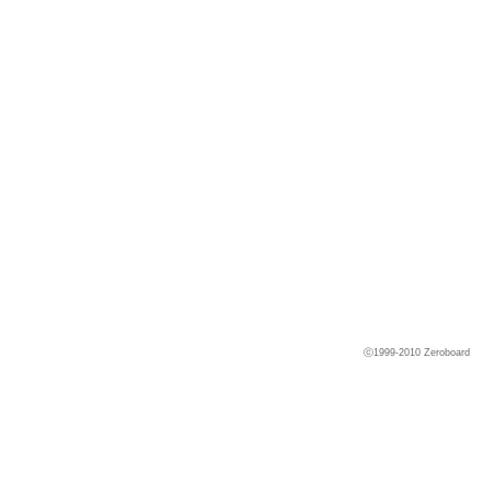
ⓒ1999-2010
Zeroboard