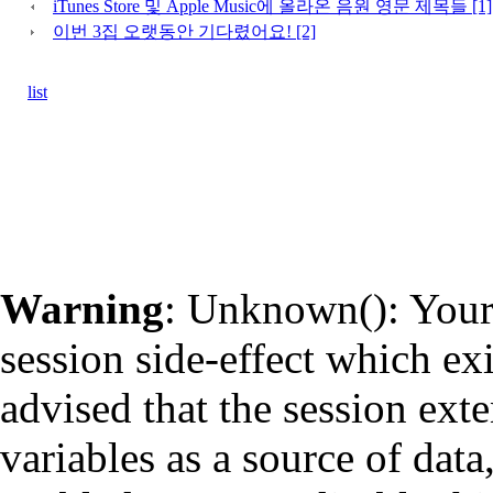
iTunes Store 및 Apple Music에 올라온 음원 영문 제목들 [1]
이번 3집 오랫동안 기다렸어요! [2]
list
Warning
: Unknown(): Your 
session side-effect which ex
advised that the session ext
variables as a source of data