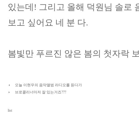
있는데! 그리고 올해 덕원님 솔로 음
보고 싶어요 네 분 다.
봄빛만 푸르진 않은 봄의 첫자락 보내
오늘 이현우의 음악앨범 라디오를 듣다가
브로콜리너마저 잘 있는거죠???
list