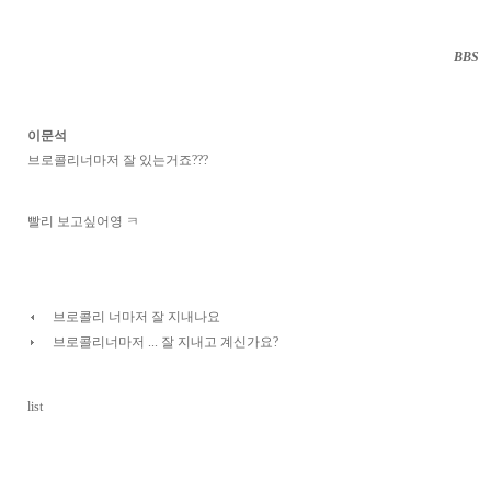
BBS
··
이문석
브로콜리너마저 잘 있는거죠???
빨리 보고싶어영 ㅋ
브로콜리 너마저 잘 지내나요
브로콜리너마저 ... 잘 지내고 계신가요?
list