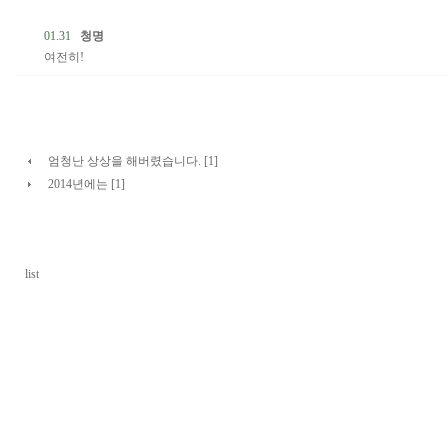
01.31
청명
여전히!
엄청난 상상을 해버렸습니다. [1]
2014년에는 [1]
list