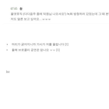
07.05
촹
올댓뮤직 (다다음주 쯤에 덕원님 나오셔요!) 녹화 방청하러 갔었는데 그 때 본
저도 얼른 보고 싶어요... ㅠㅠㅠ
머리가 굵어지니까 가사가 저를 울립니다 [1]
올해 브로콜리 공연은 없나요 ㅜㅜ [1]
list