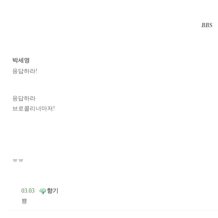
BBS
··
박세영
응답하라!
응답하라
브로콜리너마저!
ㅠㅠ
03.03
향기
뿅