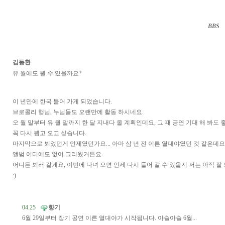
BBS
··
김동환
유 월에도 뵐 수 있을까요?
이 년만에 한국 들어 가게 되었습니다.
브로콜리 행님, 누님들도 오랜만에 활동 하시네요.
오 월 말부터 유 월 말까지 한 달 지내다 올 계획인데요, 그 때 공연 기대 해 봐도 
꼭 다시 뵙고 오고 싶습니다.
마지막으로 뵈었던게 언제였던가요... 아마 삼 년 전 이른 열대야였던 것 같은데요 
앨범 어디에도 없어 그리웠거든요.
어디든 뵈러 갈게요, 이번에 다녀 오면 언제 다시 들어 갈 수 있을지 저는 아직 잘
:)
04.25
향기
6월 29일부터 장기 공연 이른 열대야가 시작됩니다. 아슬아슬 6월...