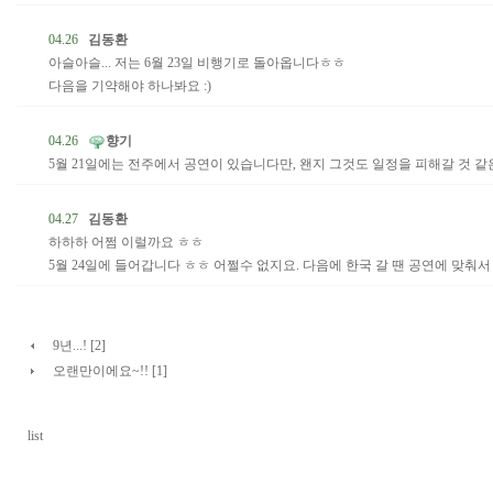
04.26
김동환
아슬아슬... 저는 6월 23일 비행기로 돌아옵니다ㅎㅎ
다음을 기약해야 하나봐요 :)
04.26
향기
5월 21일에는 전주에서 공연이 있습니다만, 왠지 그것도 일정을 피해갈 것 
04.27
김동환
하하하 어쩜 이럴까요 ㅎㅎ
5월 24일에 들어갑니다 ㅎㅎ 어쩔수 없지요. 다음에 한국 갈 땐 공연에 맞춰서 
9년...! [2]
오랜만이에요~!! [1]
list