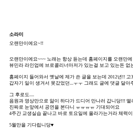
소라미
오랜만이에요~!!
오랜만이에요~~~ 노래는 항상 듣는데 홈페이지를 오랜만에 들
뷰민라 라인업에 브로콜리너마저가 있는걸 보고 있는돈 없는돈 
홈페이지 들어와서 옛날에 제가 쓴 글을 보는데 2012년!! 고
갑자기 일이 생겨서 못갔었던...ㅜㅜ 그래도 글에 댓글 달아
그 후로도....
음원과 영상만으로 앓이 하다가 드디어 만나러 갑니당!!! 떨려
진짜로 눈앞에서 공연을 본다니 ㅠㅠㅠㅠ 기대되어요
4주간 교생실습 끝나고 바로 토요일에 올라가는거라 체력이 
5월만을 기다립니당♥