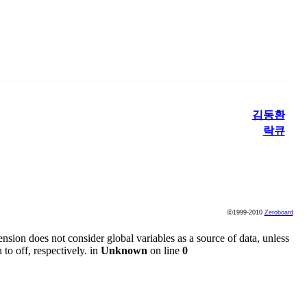
김동환
락큐
ⓒ1999-2010
Zeroboard
ension does not consider global variables as a source of data, unless
to off, respectively. in
Unknown
on line
0