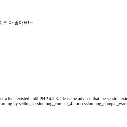
것도 다 좋아요!ㅠ
ect which existed until PHP 4.2.3. Please be advised that the session ext
is warning by setting session.bug_compat_42 or session.bug_compat_warn 