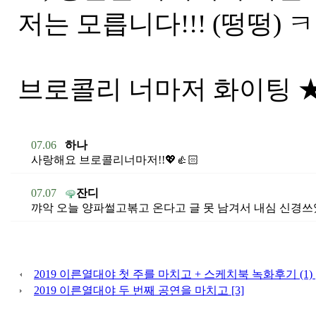
저는 모릅니다!!! (떵떵) 
브로콜리 너마저 화이팅 
07.06
하나
사랑해요 브로콜리너마저!!💖👍🏻
07.07
잔디
꺄악 오늘 양파썰고볶고 온다고 글 못 남겨서 내심 신경쓰였
2019 이른열대야 첫 주를 마치고 + 스케치북 녹화후기 (1) [
2019 이른열대야 두 번째 공연을 마치고 [3]