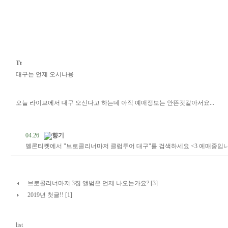
Tt
대구는 언제 오시나용
오늘 라이브에서 대구 오신다고 하는데 아직 예매정보는 안뜬것같아서요...
04.26
향기
멜론티켓에서 "브로콜리너마저 클럽투어 대구"를 검색하세요 <3 예매중입니
브로콜리너마저 3집 앨범은 언제 나오는가요? [3]
2019년 첫글!! [1]
list