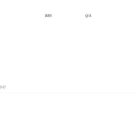
BBS
··························
Q/A
다!