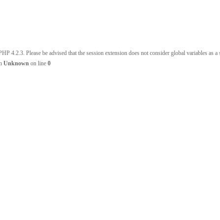
HP 4.2.3. Please be advised that the session extension does not consider global variables as a s
in
Unknown
on line
0