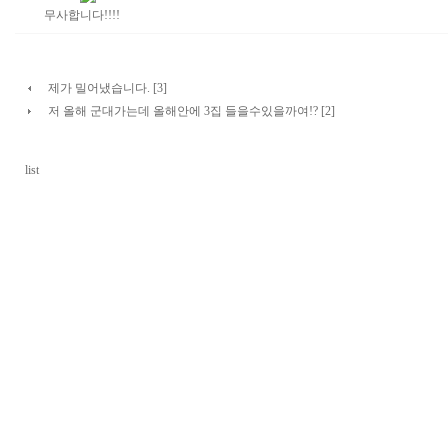
무사합니다!!!!
제가 밀어냈습니다. [3]
저 올해 군대가는데 올해안에 3집 들을수있을까여!? [2]
list