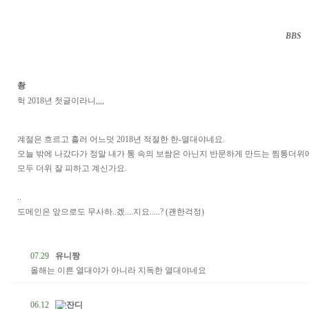
BBS
··
촹
헉 2018년 첫글이라니,,,,
계절은 흐르고 흘러 어느덧 2018년 적절한 한-열대야네요.
오늘 밖에 나갔다가 정말 내가 통 속의 보쌈은 아닌지 반문하게 만드는 찜통더위에
모두 더위 잘 피하고 계신가요.
..
도메인은 앞으로도 무사하..겠....지요.....? (괜한걱정)
07.29
유니짱
올해는 이른 열대야가 아니라 지독한 열대야네요
06.12
잔디