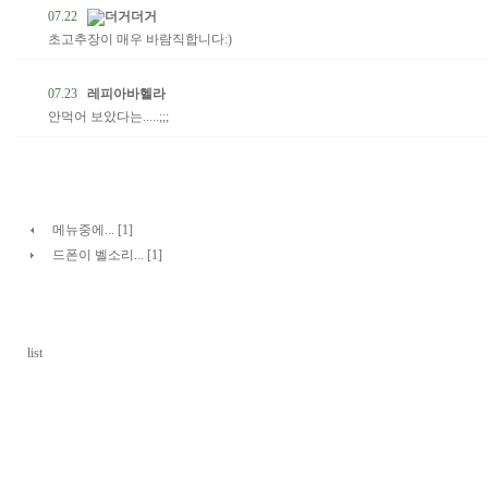
07.22
더거더거
초고추장이 매우 바람직합니다:)
07.23
레피아바헬라
안먹어 보았다는.....;;;
메뉴중에... [1]
드폰이 벨소리... [1]
list