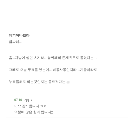
레피아바헬라
쌈싸페...
음...지방에 살던 人지라....쌈싸페의 존재유무도 몰랐다는....
그래도 오늘 투표를 했는데....비몽사몽인지라....지금이라도
누표를해도 되는것인지는 몰르것다는..;;;
07.10
ejrj
x
아으 감사합니다 ㅎㅎ
덕분에 많은 힘이 됩니다;;