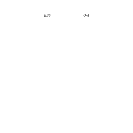
BBS
··························
Q/A