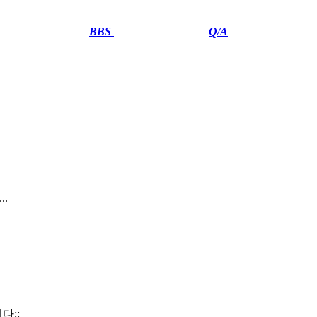
BBS
··························
Q/A
.
다;;