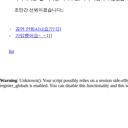
조만간 선뵈이겠습니다;;
공연 안하시나요??? [2]
가입했어요~_~ [1]
list
Warning
: Unknown(): Your script possibly relies on a session side-eff
register_globals is enabled. You can disable this functionality and th