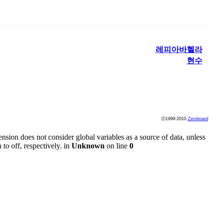
레피아바헬라
현수
ⓒ1999-2010
Zeroboard
ension does not consider global variables as a source of data, unless
to off, respectively. in
Unknown
on line
0