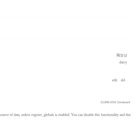
飛정상
darcy
edit
del
ⓒ1999-2010
Zeroboard
ource of data, unless register_globals is enabled. You can disable this functionality and this