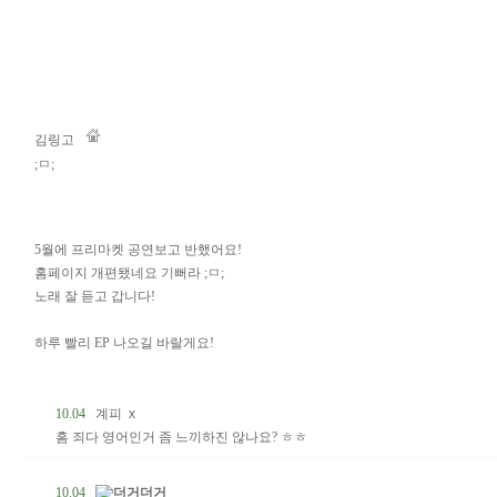
김링고
;ㅁ;
5월에 프리마켓 공연보고 반했어요!
홈페이지 개편됐네요 기뻐라 ;ㅁ;
노래 잘 듣고 갑니다!
하루 빨리 EP 나오길 바랄게요!
10.04
계피
x
홈 죄다 영어인거 좀 느끼하진 않나요? ㅎㅎ
10.04
더거더거