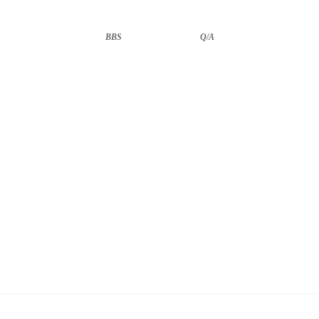
BBS
··························
Q/A