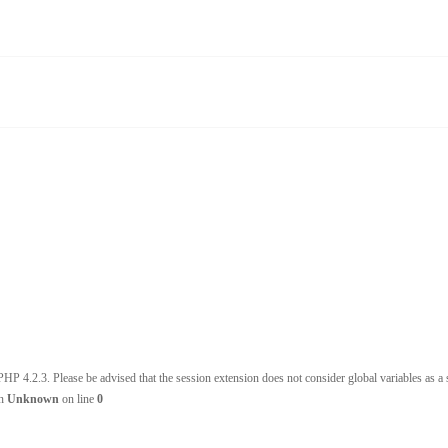
HP 4.2.3. Please be advised that the session extension does not consider global variables as a s
in
Unknown
on line
0