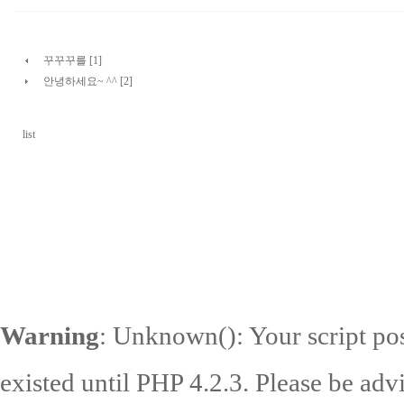
꾸꾸꾸를 [1]
안녕하세요~ ^^ [2]
list
Warning
: Unknown(): Your script pos
existed until PHP 4.2.3. Please be adv