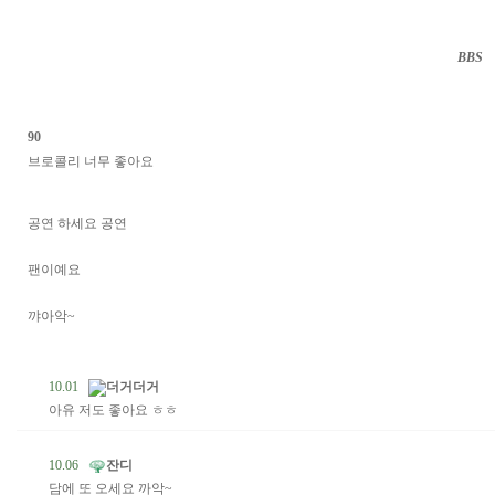
BBS
··
90
브로콜리 너무 좋아요
공연 하세요 공연
팬이예요
꺄아악~
10.01
더거더거
아유 저도 좋아요 ㅎㅎ
10.06
잔디
담에 또 오세요 까악~