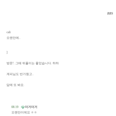
BBS
··
cali
오랜만에..
]
방문!. 그때 뒤풀이는 좋았습니다. 하하
계피님도 반가웠고..
담에 또 봐요.
08.19
더거더거
오랜만이에요 ㅎㅎ