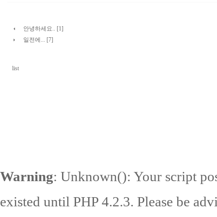
안녕하세요.. [1]
일전에... [7]
list
Warning
: Unknown(): Your script pos
existed until PHP 4.2.3. Please be adv