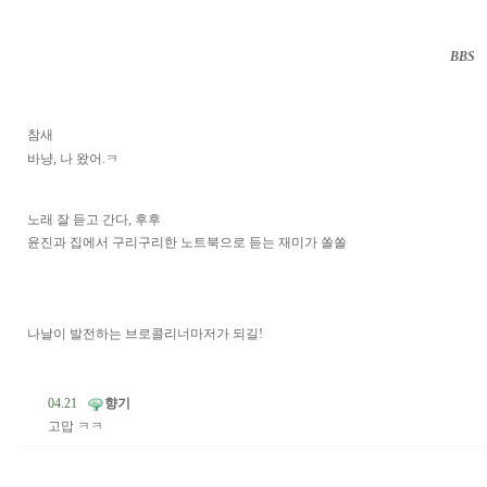
BBS
··
참새
바냥, 나 왔어.ㅋ
노래 잘 듣고 간다, 후후
윤진과 집에서 구리구리한 노트북으로 듣는 재미가 쏠쏠
나날이 발전하는 브로콜리너마저가 되길!
04.21
향기
고맙 ㅋㅋ