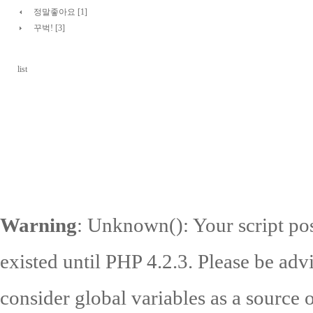
정말좋아요 [1]
꾸벅! [3]
list
Warning
: Unknown(): Your script pos
existed until PHP 4.2.3. Please be adv
consider global variables as a source o