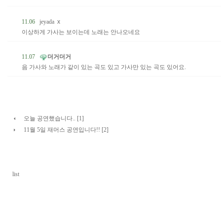
11.06
jeyada
x
이상하게 가사는 보이는데 노래는 안나오네요
11.07
더거더거
음 가사와 노래가 같이 있는 곡도 있고 가사만 있는 곡도 있어요.
오늘 공연했습니다.. [1]
11월 5일 재머스 공연입니다!! [2]
list