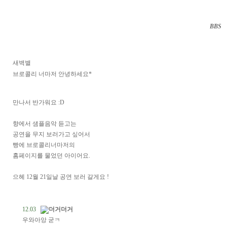
BBS
··
새벽별
브로콜리 너마저 안녕하세요*
만나서 반가워요 :D
향에서 샘플음악 듣고는
공연을 무지 보러가고 싶어서
빵에 브로콜리너마저의
홈페이지를 물었던 아이어요.
으헤 12월 21일날 공연 보러 갈게요 !
12.03
더거더거
우와아앙 굳ㅋ